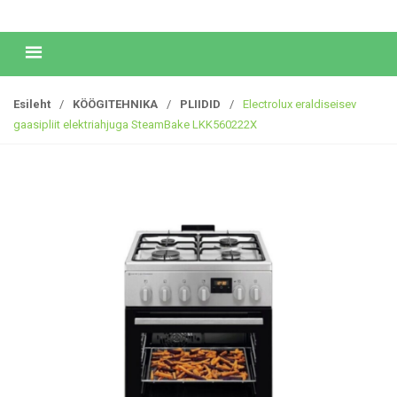
Esileht
/
KÖÖGITEHNIKA
/
PLIIDID
/
Electrolux eraldiseisev
gaasipliit elektriahjuga SteamBake LKK560222X