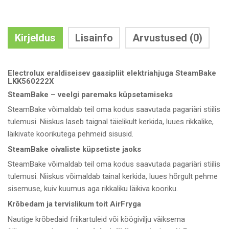
Kirjeldus
Lisainfo
Arvustused (0)
Electrolux eraldiseisev gaasipliit elektriahjuga SteamBake
LKK560222X
SteamBake – veelgi paremaks küpsetamiseks
SteamBake võimaldab teil oma kodus saavutada pagariäri stiilis
tulemusi. Niiskus laseb taignal täielikult kerkida, luues rikkalike,
läikivate koorikutega pehmeid sisusid.
SteamBake oivaliste küpsetiste jaoks
SteamBake võimaldab teil oma kodus saavutada pagariäri stiilis
tulemusi. Niiskus võimaldab tainal kerkida, luues hõrgult pehme
sisemuse, kuiv kuumus aga rikkaliku läikiva kooriku.
Krõbedam ja tervislikum toit AirFryga
Nautige krõbedaid friikartuleid või köögivilju väiksema