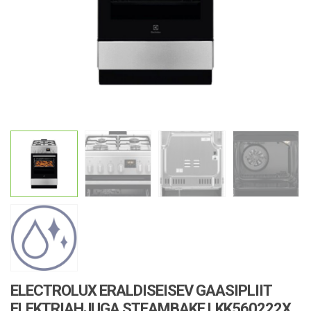
ELECTROLUX ERALDISEISEV GAASIPLIIT
ELEKTRIAHJUGA STEAMBAKE LKK560222X