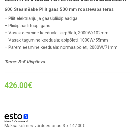
600 SteamBake Pliit gaas 500 mm roostevaba teras
– Pliit elektriahju ja gaasipliidiplaadiga
– Pliidiplaadi tüüp: gaas
– Vasak eesmine keeduala: kiirpõleti, 3000W/102mm
– Vasak tagumine keeduala: abipõleti, 1000W/55mm
– Parem eesmine keeduala: normaalpõleti, 2000W/71mm
Tarne: 3-5 tööpäeva.
426.00
€
Maksa kolmes võrdses osas 3 x 142.00€