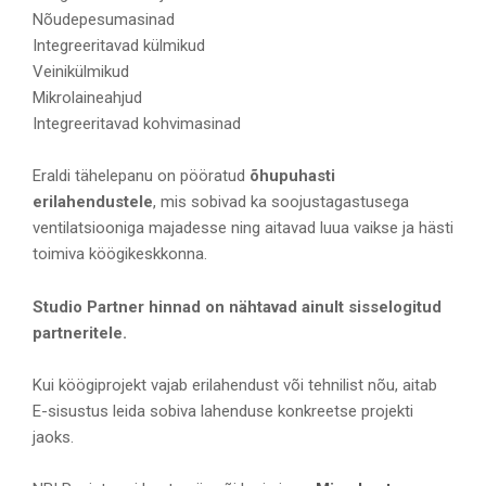
Nõudepesumasinad
Integreeritavad külmikud
Veinikülmikud
Mikrolaineahjud
Integreeritavad kohvimasinad
Eraldi tähelepanu on pööratud
õhupuhasti
erilahendustele
, mis sobivad ka soojustagastusega
ventilatsiooniga majadesse ning aitavad luua vaikse ja hästi
toimiva köögikeskkonna.
Studio Partner hinnad on nähtavad ainult sisselogitud
partneritele.
Kui köögiprojekt vajab erilahendust või tehnilist nõu, aitab
E-sisustus leida sobiva lahenduse konkreetse projekti
jaoks.