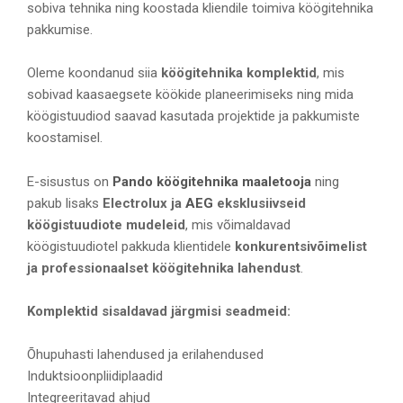
sobiva tehnika ning koostada kliendile toimiva köögitehnika
pakkumise.
Oleme koondanud siia
köögitehnika komplektid
, mis
sobivad kaasaegsete köökide planeerimiseks ning mida
köögistuudiod saavad kasutada projektide ja pakkumiste
koostamisel.
E-sisustus on
Pando köögitehnika maaletooja
ning
pakub lisaks
Electrolux ja
AEG
eksklusiivseid
köögistuudiote mudeleid
, mis võimaldavad
köögistuudiotel pakkuda klientidele
konkurentsivõimelist
ja professionaalset köögitehnika lahendust
.
Komplektid sisaldavad järgmisi seadmeid:
Õhupuhasti lahendused ja erilahendused
Induktsioonpliidiplaadid
Integreeritavad ahjud