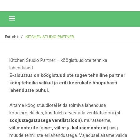
Esileht
/
KITCHEN STUDIO PARTNER
Kitchen Studio Partner – köögistuudiote tehnika
lahendused
E-sisustus on köögistuudiote tugev tehniline partner
köögitehnika valikul ja eriti keerukate õhupuhasti
lahenduste puhul.
Aitame köögistuudiotel leida toimiva lahenduse
köögiprojektides, kus tuleb arvestada ventilatsiooni (sh
soojustagastusega ventilatsioon
), mürataseme,
välimootorite
(
sise-, välis-
ja
katusemootorid
) ning
muude tehniliste erilahendustega. Vajadusel aitame valida