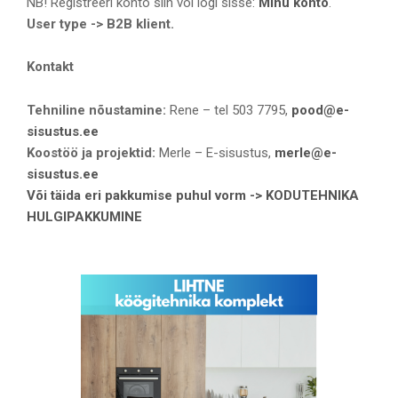
NB! Registreeri konto siin või logi sisse:
Minu konto
.
User type -> B2B klient.
Kontakt
Tehniline nõustamine:
Rene – tel 503 7795,
pood@e-
sisustus.ee
Koostöö ja projektid:
Merle – E-sisustus,
merle@e-
sisustus.ee
Või täida eri pakkumise puhul vorm -> KODUTEHNIKA
HULGIPAKKUMINE