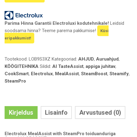
KOGUS
Parima Hinna Garantii Electroluxi kodutehnikale!
Leidsid
soodsama hinna? Teeme parema pakkumise!
Küsi
eripakkumist!
Tootekood:
LOB9S3XZ
Kategooriad:
AHJUD
,
Auruahjud
,
KÖÖGITEHNIKA
Sildid:
AI TasteAssist
,
appiga juhitav
,
CookSmart
,
Electrolux
,
MealAssist
,
SteamBoost
,
Steamify
,
SteamPro
Kirjeldus
Lisainfo
Arvustused (0)
Electrolux MealAssist with SteamPro toiduanduriga