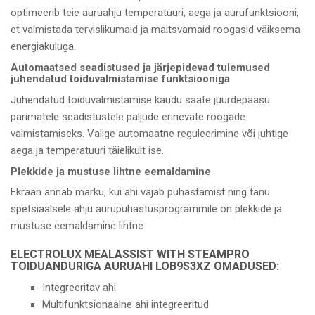
optimeerib teie auruahju temperatuuri, aega ja aurufunktsiooni,
et valmistada tervislikumaid ja maitsvamaid roogasid väiksema
energiakuluga.
Automaatsed seadistused ja järjepidevad tulemused
juhendatud toiduvalmistamise funktsiooniga
Juhendatud toiduvalmistamise kaudu saate juurdepääsu
parimatele seadistustele paljude erinevate roogade
valmistamiseks. Valige automaatne reguleerimine või juhtige
aega ja temperatuuri täielikult ise.
Plekkide ja mustuse lihtne eemaldamine
Ekraan annab märku, kui ahi vajab puhastamist ning tänu
spetsiaalsele ahju aurupuhastusprogrammile on plekkide ja
mustuse eemaldamine lihtne.
ELECTROLUX MEALASSIST WITH STEAMPRO
TOIDUANDURIGA AURUAHI LOB9S3XZ
OMADUSED:
Integreeritav ahi
Multifunktsionaalne ahi integreeritud