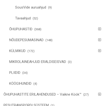
SousVide auruahjud
(9)
Tavaahjud
(52)
ÕHUPUHASTID
(368)
NÕUDEPESUMASINAD
(148)
KÜLMIKUD
(172)
MIKROLAINEAHJUD ERALDISEISVAD
(3)
PLIIDID
(34)
KÖÖGIHUNDID
(4)
ÕHUPUHASTITE ERILAHENDUSED – Vaikne Köök™
(27)
PESUTRANSPORDI SÜSTEEM
(1)