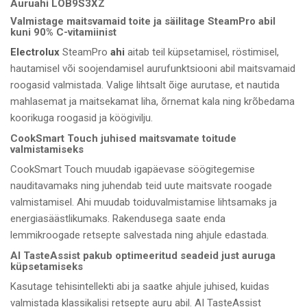
Auruahi LOB9S3XZ
Valmistage maitsvamaid toite ja säilitage SteamPro abil
kuni 90% C-vitamiinist
Electrolux
SteamPro
ahi
aitab teil küpsetamisel, röstimisel,
hautamisel või soojendamisel aurufunktsiooni abil maitsvamaid
roogasid valmistada. Valige lihtsalt õige aurutase, et nautida
mahlasemat ja maitsekamat liha, õrnemat kala ning krõbedama
koorikuga roogasid ja köögivilju.
CookSmart Touch juhised maitsvamate toitude
valmistamiseks
CookSmart Touch muudab igapäevase söögitegemise
nauditavamaks ning juhendab teid uute maitsvate roogade
valmistamisel. Ahi muudab toiduvalmistamise lihtsamaks ja
energiasäästlikumaks. Rakendusega saate enda
lemmikroogade retsepte salvestada ning ahjule edastada.
AI TasteAssist pakub optimeeritud seadeid just auruga
küpsetamiseks
Kasutage tehisintellekti abi ja saatke ahjule juhised, kuidas
valmistada klassikalisi retsepte auru abil. AI TasteAssist