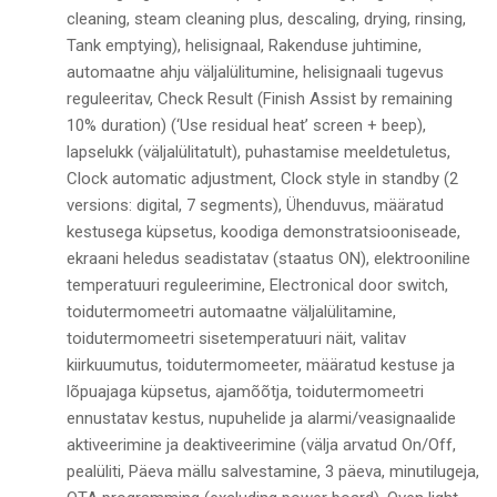
cleaning, steam cleaning plus, descaling, drying, rinsing,
Tank emptying), helisignaal, Rakenduse juhtimine,
automaatne ahju väljalülitumine, helisignaali tugevus
reguleeritav, Check Result (Finish Assist by remaining
10% duration) (‘Use residual heat’ screen + beep),
lapselukk (väljalülitatult), puhastamise meeldetuletus,
Clock automatic adjustment, Clock style in standby (2
versions: digital, 7 segments), Ühenduvus, määratud
kestusega küpsetus, koodiga demonstratsiooniseade,
ekraani heledus seadistatav (staatus ON), elektrooniline
temperatuuri reguleerimine, Electronical door switch,
toidutermomeetri automaatne väljalülitamine,
toidutermomeetri sisetemperatuuri näit, valitav
kiirkuumutus, toidutermomeeter, määratud kestuse ja
lõpuajaga küpsetus, ajamõõtja, toidutermomeetri
ennustatav kestus, nupuhelide ja alarmi/veasignaalide
aktiveerimine ja deaktiveerimine (välja arvatud On/Off,
pealüliti, Päeva mällu salvestamine, 3 päeva, minutilugeja,