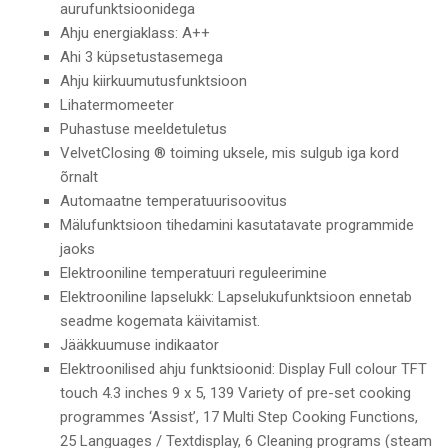
aurufunktsioonidega
Ahju energiaklass: A++
Ahi 3 küpsetustasemega
Ahju kiirkuumutusfunktsioon
Lihatermomeeter
Puhastuse meeldetuletus
VelvetClosing ® toiming uksele, mis sulgub iga kord
õrnalt
Automaatne temperatuurisoovitus
Mälufunktsioon tihedamini kasutatavate programmide
jaoks
Elektrooniline temperatuuri reguleerimine
Elektrooniline lapselukk: Lapselukufunktsioon ennetab
seadme kogemata käivitamist.
Jääkkuumuse indikaator
Elektroonilised ahju funktsioonid: Display Full colour TFT
touch 4.3 inches 9 x 5, 139 Variety of pre-set cooking
programmes ‘Assist’, 17 Multi Step Cooking Functions,
25 Languages / Textdisplay, 6 Cleaning programs (steam