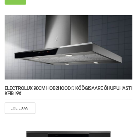
ELECTROLUX 90CM HOB2HOOD® KÖÖGISAARE ÕHUPUHASTI
KFIB19X
LOE EDASI