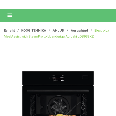
Esileht
/
KÖÖGITEHNIKA
/
AHJUD
/
Auruahjud
/
Electrolux
MealAssist with SteamPro toiduanduriga Auruahi LOB9S3XZ