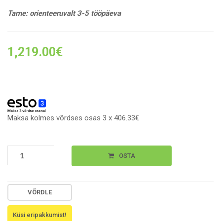
Tarne: orienteeruvalt 3-5 tööpäeva
1,219.00
€
Maksa kolmes võrdses osas 3 x 406.33€
ELECTROLUX
OSTA
MEALASSIST
WITH
STEAMPRO
VÕRDLE
TOIDUANDURIGA
AURUAHI
LOB9S3XZ