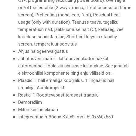
OTA programming (excluding power board), Oven light
on/off selectable (2 ways: menu, direct access on home
screen), Preheating (none, eco, fast), Residual heat
usage (only with duration), Teenuse teave, tegeliku
temperatuuri näit, jääkkuumuse näit (C), kellaaeg, vee
kareduse seadistamine, Short cut keys in standby
screen, temperetuurisoovitus
Ahjus halogeenvalgustus
Jahutusventilaator: Jahutusventilaator hakkab
automaatselt tööle kui ahi sisse lülitatakse. See jahutab
elektroonilisi komponente ning ahju väliseid osi.
Plaadid: 1 hall emailiga koogialus, 1 Tilgaalus hall
emailiga, Aurukomplekt
Restid: 1 Roostevabast terasest traatriiul
Demorežiim
Mitmekeelne ekraan
Integreeritud mõõdud KxLxS, mm: 590x560x550