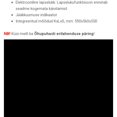
Elektrooniline lapselukk: Lapselukufunktsioon ennetab
seadme kogemata käivitamist.
Jääkkuumuse indikaator
Integreeritud mõõdud KxLxS, mm: 590x560x550
NB!
Küsi meilt ka
Õhupuhasti erilahenduse päring
!