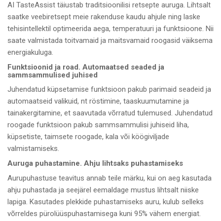
AI TasteAssist täiustab traditsioonilisi retsepte auruga. Lihtsalt
saatke veebiretsept meie rakenduse kaudu ahjule ning laske
tehisintellektil optimeerida aega, temperatuuri ja funktsioone. Nii
saate valmistada toitvamaid ja maitsvamaid roogasid väiksema
energiakuluga.
Funktsioonid ja road. Automaatsed seaded ja
sammsammulised juhised
Juhendatud küpsetamise funktsioon pakub parimaid seadeid ja
automaatseid valikuid, nt röstimine, taaskuumutamine ja
tainakergitamine, et saavutada võrratud tulemused. Juhendatud
roogade funktsioon pakub sammsammulisi juhiseid liha,
küpsetiste, taimsete roogade, kala või köögiviljade
valmistamiseks.
Auruga puhastamine. Ahju lihtsaks puhastamiseks
Aurupuhastuse teavitus annab teile märku, kui on aeg kasutada
ahju puhastada ja seejärel eemaldage mustus lihtsalt niiske
lapiga. Kasutades plekkide puhastamiseks auru, kulub selleks
võrreldes pürolüüspuhastamisega kuni 95% vähem energiat.