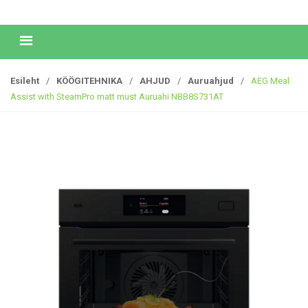
Esileht
/
KÖÖGITEHNIKA
/
AHJUD
/
Auruahjud
/
AEG Meal
Assist with SteamPro matt must Auruahi NBB8S731AT