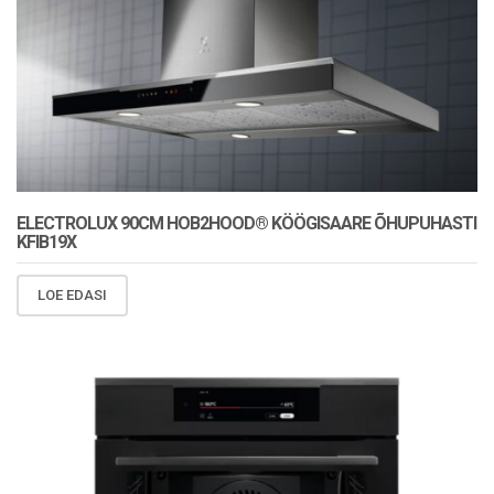
ELECTROLUX 90CM HOB2HOOD® KÖÖGISAARE ÕHUPUHASTI
KFIB19X
LOE EDASI