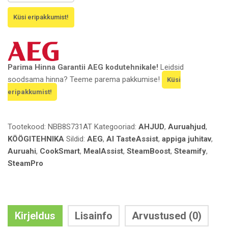
Parima Hinna Garantii AEG kodutehnikale!
Leidsid
soodsama hinna? Teeme parema pakkumise!
Küsi
eripakkumist!
Tootekood:
NBB8S731AT
Kategooriad:
AHJUD
,
Auruahjud
,
KÖÖGITEHNIKA
Sildid:
AEG
,
AI TasteAssist
,
appiga juhitav
,
Auruahi
,
CookSmart
,
MealAssist
,
SteamBoost
,
Steamify
,
SteamPro
Kirjeldus
Lisainfo
Arvustused (0)