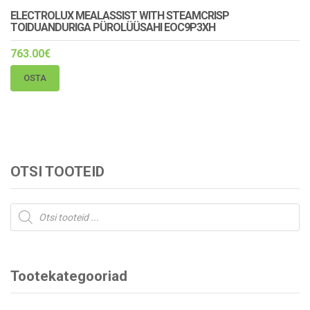
ELECTROLUX MEALASSIST WITH STEAMCRISP
TOIDUANDURIGA PÜROLÜÜSAHI EOC9P3XH
763.00
€
OSTA
OTSI TOOTEID
Products
search
Tootekategooriad