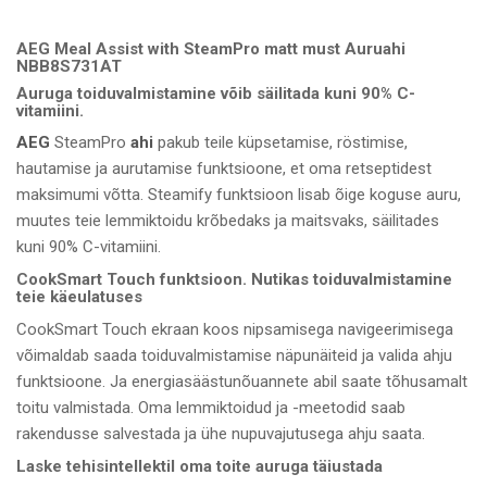
AEG Meal Assist with SteamPro matt must Auruahi
NBB8S731AT
Auruga toiduvalmistamine võib säilitada kuni 90% C-
vitamiini.
AEG
SteamPro
ahi
pakub teile küpsetamise, röstimise,
hautamise ja aurutamise funktsioone, et oma retseptidest
maksimumi võtta. Steamify funktsioon lisab õige koguse auru,
muutes teie lemmiktoidu krõbedaks ja maitsvaks, säilitades
kuni 90% C-vitamiini.
CookSmart Touch funktsioon. Nutikas toiduvalmistamine
teie käeulatuses
CookSmart Touch ekraan koos nipsamisega navigeerimisega
võimaldab saada toiduvalmistamise näpunäiteid ja valida ahju
funktsioone. Ja energiasäästunõuannete abil saate tõhusamalt
toitu valmistada. Oma lemmiktoidud ja -meetodid saab
rakendusse salvestada ja ühe nupuvajutusega ahju saata.​
Laske tehisintellektil oma toite auruga täiustada