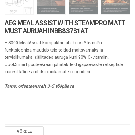
AEG MEAL ASSIST WITH STEAMPRO MATT
MUST AURUAHI NBB8S731AT
– 8000 MealAssist kompaktne ahi koos SteamPro
funktsiooniga muudab teie toidud maitsvamaks ja
tervislikumaks, säilitades auruga kuni 90% C-vitamiini.
CookSmart puuteekraan juhatab teid igapäevaste retseptide
juurest kõige ambitsioonikamate roogadeni.
Tarne: orienteeruvalt 3-5 tööpäeva
VÕRDLE