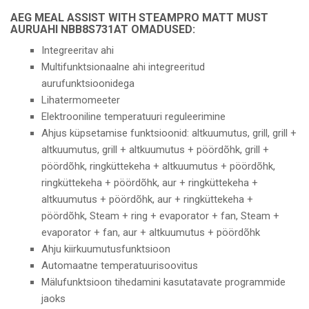
AEG MEAL ASSIST WITH STEAMPRO MATT MUST
AURUAHI NBB8S731AT
OMADUSED:
Integreeritav ahi
Multifunktsionaalne ahi integreeritud
aurufunktsioonidega
Lihatermomeeter
Elektrooniline temperatuuri reguleerimine
Ahjus küpsetamise funktsioonid: altkuumutus, grill, grill +
altkuumutus, grill + altkuumutus + pöördõhk, grill +
pöördõhk, ringküttekeha + altkuumutus + pöördõhk,
ringküttekeha + pöördõhk, aur + ringküttekeha +
altkuumutus + pöördõhk, aur + ringküttekeha +
pöördõhk, Steam + ring + evaporator + fan, Steam +
evaporator + fan, aur + altkuumutus + pöördõhk
Ahju kiirkuumutusfunktsioon
Automaatne temperatuurisoovitus
Mälufunktsioon tihedamini kasutatavate programmide
jaoks