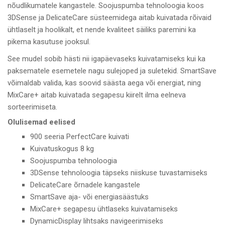
nõudlikumatele kangastele. Soojuspumba tehnoloogia koos
3DSense ja DelicateCare süsteemidega aitab kuivatada rõivaid
ühtlaselt ja hoolikalt, et nende kvaliteet säiliks paremini ka
pikema kasutuse jooksul.
See mudel sobib hästi nii igapäevaseks kuivatamiseks kui ka
paksematele esemetele nagu sulejoped ja suletekid. SmartSave
võimaldab valida, kas soovid säästa aega või energiat, ning
MixCare+ aitab kuivatada segapesu kiirelt ilma eelneva
sorteerimiseta.
Olulisemad eelised
900 seeria PerfectCare kuivati
Kuivatuskogus 8 kg
Soojuspumba tehnoloogia
3DSense tehnoloogia täpseks niiskuse tuvastamiseks
DelicateCare õrnadele kangastele
SmartSave aja- või energiasäästuks
MixCare+ segapesu ühtlaseks kuivatamiseks
DynamicDisplay lihtsaks navigeerimiseks