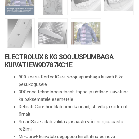
ELECTROLUX 8 KG SOOJUSPUMBAGA
KUIVATI EW9D787KC1E
900 seeria PerfectCare soojuspumbaga kuivati 8 kg
pesukogusele
3DSense tehnoloogia tagab täpse ja ühtlase kuivatuse
ka paksematele esemetele
DelicateCare hooldab õrnu kangaid, sh villa ja siidi, eriti
õrnalt
SmartSave aitab valida ajasäästu või energiasäästu
režiimi
MixCare+ kuivatab segapesu kiirelt ilma eelneva