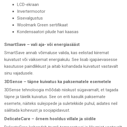
LCD-ekraan
Invertermootor
Sisevalgustus
Woolmark Green sertifikaat
Kondensaatori pilude hari kaasas
SmartSave – vali aja- või energiasääst
SmartSave annab võimaluse valida, kas eelistad kiiremat
kuivatust või väiksemat energiakulu. See lisab igapäevasesse
kasutusse paindlikkust ja aitab kohandada kuivatust vastavalt
sinu vajadusele.
3DSense – täpne kuivatus ka paksematele esemetele
3DSense tehnoloogia mõõdab niiskust sügavamalt, et tagada
täpne ja täielik kuivatus. See on eriti kasulik paksemate
esemete, näiteks sulejopede ja suletekkide puhul, aidates neil
säilitada kohevust ja soojapidavust.
DelicateCare – õrnem hooldus villale ja siidile