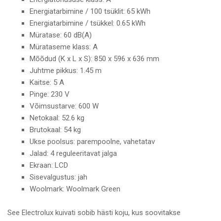
Energiatarbimine / 100 tsüklit: 65 kWh
Energiatarbimine / tsükkel: 0.65 kWh
Müratase: 60 dB(A)
Mürataseme klass: A
Mõõdud (K x L x S): 850 x 596 x 636 mm
Juhtme pikkus: 1.45 m
Kaitse: 5 A
Pinge: 230 V
Võimsustarve: 600 W
Netokaal: 52.6 kg
Brutokaal: 54 kg
Ukse poolsus: parempoolne, vahetatav
Jalad: 4 reguleeritavat jalga
Ekraan: LCD
Sisevalgustus: jah
Woolmark: Woolmark Green
See Electrolux kuivati sobib hästi koju, kus soovitakse