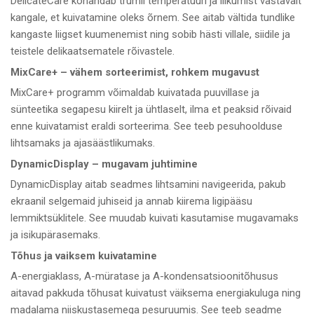
DelicateCare kohandab trumli temperatuuri ja liikumist vastavalt
kangale, et kuivatamine oleks õrnem. See aitab vältida tundlike
kangaste liigset kuumenemist ning sobib hästi villale, siidile ja
teistele delikaatsematele rõivastele.
MixCare+ – vähem sorteerimist, rohkem mugavust
MixCare+ programm võimaldab kuivatada puuvillase ja
sünteetika segapesu kiirelt ja ühtlaselt, ilma et peaksid rõivaid
enne kuivatamist eraldi sorteerima. See teeb pesuhoolduse
lihtsamaks ja ajasäästlikumaks.
DynamicDisplay – mugavam juhtimine
DynamicDisplay aitab seadmes lihtsamini navigeerida, pakub
ekraanil selgemaid juhiseid ja annab kiirema ligipääsu
lemmiktsüklitele. See muudab kuivati kasutamise mugavamaks
ja isikupärasemaks.
Tõhus ja vaiksem kuivatamine
A-energiaklass, A-müratase ja A-kondensatsioonitõhusus
aitavad pakkuda tõhusat kuivatust väiksema energiakuluga ning
madalama niiskustasemega pesuruumis. See teeb seadme