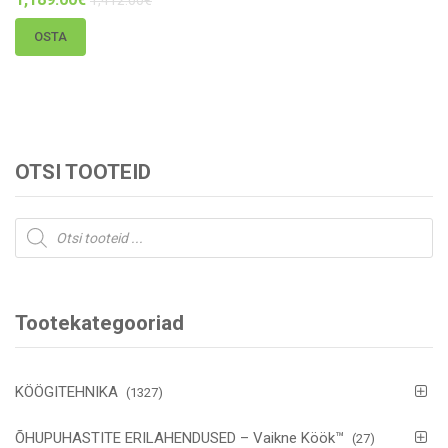
OSTA
OTSI TOOTEID
Products
search
Tootekategooriad
KÖÖGITEHNIKA
(1327)
ÕHUPUHASTITE ERILAHENDUSED – Vaikne Köök™
(27)