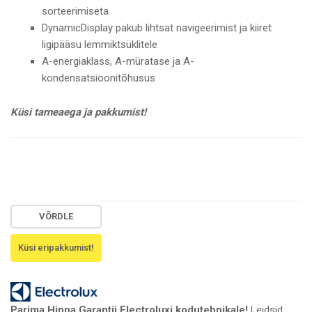
sorteerimiseta
DynamicDisplay pakub lihtsat navigeerimist ja kiiret
ligipääsu lemmiktsüklitele
A-energiaklass, A-müratase ja A-
kondensatsioonitõhusus
Küsi tarneaega ja pakkumist!
VÕRDLE
Parima Hinna Garantii Electroluxi kodutehnikale!
Leidsid