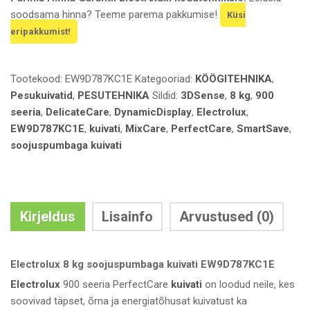
soodsama hinna? Teeme parema pakkumise!
Küsi
eripakkumist!
Tootekood:
EW9D787KC1E
Kategooriad:
KÖÖGITEHNIKA
,
Pesukuivatid
,
PESUTEHNIKA
Sildid:
3DSense
,
8 kg
,
900
seeria
,
DelicateCare
,
DynamicDisplay
,
Electrolux
,
EW9D787KC1E
,
kuivati
,
MixCare
,
PerfectCare
,
SmartSave
,
soojuspumbaga kuivati
Kirjeldus
Lisainfo
Arvustused (0)
Electrolux 8 kg soojuspumbaga kuivati EW9D787KC1E
Electrolux
900 seeria PerfectCare
kuivati
on loodud neile, kes
soovivad täpset, õrna ja energiatõhusat kuivatust ka