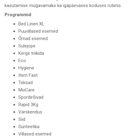
kasutamise mugavamaks ka igapäevases koduses rutiinis.
Programmid
Bed Linen XL
Puuvillased esemed
Õrnad esemed
Sulejope
Kerge triikida
Eco
Hygiene
Item Fast
Teksad
MixCare
Spordirõivad
Rapid 3Kg
Värskendus
Siid
Sünteetika
Villased esemed