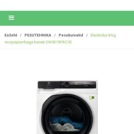
Esileht
/
PESUTEHNIKA
/
Pesukuivatid
/
Electrolux 8 kg
soojuspumbaga kuivati EW9D787KC1E