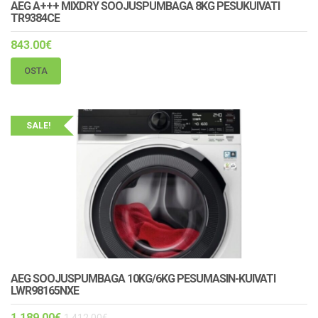
AEG A+++ MIXDRY SOOJUSPUMBAGA 8KG PESUKUIVATI
TR9384CE
843.00
€
OSTA
SALE!
AEG SOOJUSPUMBAGA 10KG/6KG PESUMASIN-KUIVATI
LWR98165NXE
1,189.00
€
1,412.00
€