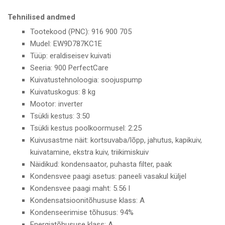
Tehnilised andmed
Tootekood (PNC): 916 900 705
Mudel: EW9D787KC1E
Tüüp: eraldiseisev kuivati
Seeria: 900 PerfectCare
Kuivatustehnoloogia: soojuspump
Kuivatuskogus: 8 kg
Mootor: inverter
Tsükli kestus: 3:50
Tsükli kestus poolkoormusel: 2:25
Kuivusastme näit: kortsuvaba/lõpp, jahutus, kapikuiv,
kuivatamine, ekstra kuiv, triikimiskuiv
Näidikud: kondensaator, puhasta filter, paak
Kondensvee paagi asetus: paneeli vasakul küljel
Kondensvee paagi maht: 5.56 l
Kondensatsioonitõhususe klass: A
Kondenseerimise tõhusus: 94%
Energiatõhususe klass: A