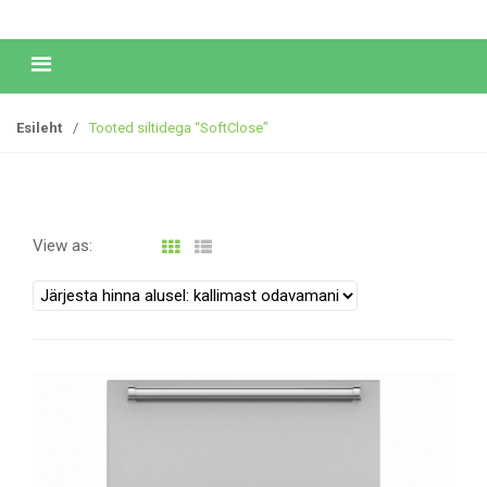
Esileht
/
Tooted siltidega “SoftClose”
View as: